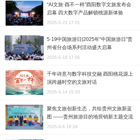
“AI文旅·酉不一样”酉阳数字文旅发布会
启幕 四大数字产品解锁桃源新体验
2025-5-21 17:01
5·19中国旅游日|2025年“中国旅游日”贵
州省分会场系列活动盛大启幕
2025-5-19 17:05
千年诗意与数字科技交融 酉阳桃花源上
演跨越时空的文旅对话
2025-5-14 15:33
聚焦文旅创新生态，共绘贵州文旅新蓝
图 ——贵州旅游目的地营销新主题交流
会盛大启幕
2025-5-6 18:24