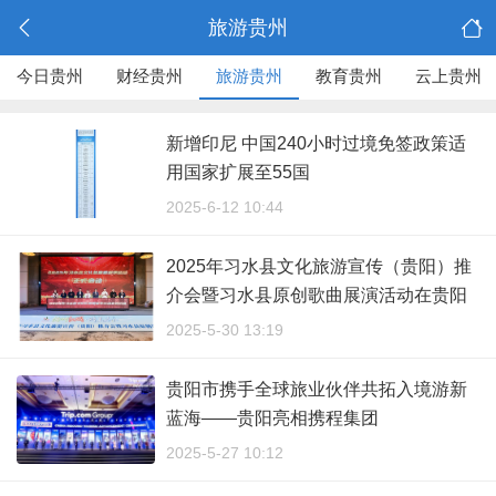
旅游贵州
今日贵州
财经贵州
旅游贵州
教育贵州
云上贵州
新增印尼 中国240小时过境免签政策适
用国家扩展至55国
2025-6-12 10:44
2025年习水县文化旅游宣传（贵阳）推
介会暨习水县原创歌曲展演活动在贵阳
举行
2025-5-30 13:19
贵阳市携手全球旅业伙伴共拓入境游新
蓝海——贵阳亮相携程集团
Envision.2025全球大会并签署国际战略
2025-5-27 10:12
合作备忘录