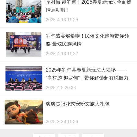
享村游 趣罗甸！2025春夏新玩法全面燃
情启动啦！
2025-4-13 11:29
罗甸盛宴燃爆啦！民俗文化巡游带你领
略“最炫民族风情”
2025-4-13 11:22
2025年罗甸县春夏新玩法大揭秘 ——
“享村游 趣罗甸”，带你解锁超有说服力
的乡村魅力！
2025-4-8 20:33
爽爽贵阳花式宠粉文旅大礼包
2025-2-28 11:36