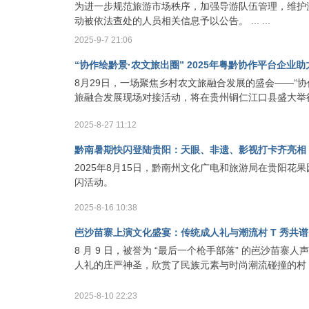
为进一步规范旅游市场秩序，加强导游队伍管理，维护游
动被依法查处的人员相关信息予以公告。 ... ...
2025-9-7 21:06
“协作绘黔景·农文旅出圈” 2025年粤黔协作平台企
8月29日，一场聚焦乡村农文旅融合发展的盛会——“协
旅融合发展现场对接活动，将在贵州铜仁江口县盛大举行。
2025-8-27 11:12
黔南暑期快闪登陆贵阳：天眼、非遗、影视打卡齐亮相
2025年8月15日，黔南州文化广电和旅游局在贵阳花
闪活动。
2025-8-16 10:38
岜沙苗寨上演文化盛宴：传统成人礼与潮流村 T 秀共
8 月 9 日，被誉为 “最后一个枪手部落” 的岜沙
人礼的庄严神圣，欣赏了民族元素与时尚潮流碰撞的村 T
2025-8-10 22:23