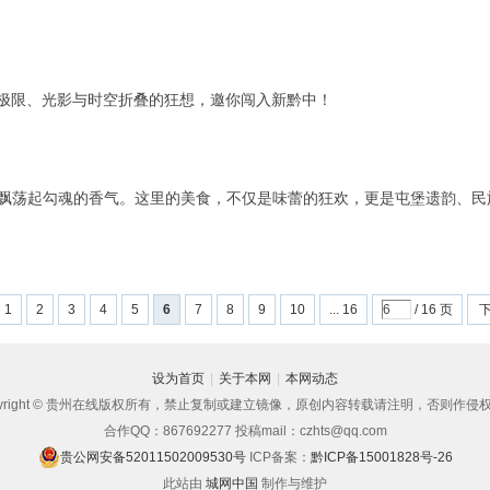
极限、光影与时空折叠的狂想，邀你闯入新黔中！
便飘荡起勾魂的香气。这里的美食，不仅是味蕾的狂欢，更是屯堡遗韵、民
1
2
3
4
5
6
7
8
9
10
... 16
/ 16 页
设为首页
|
关于本网
|
本网动态
pyright © 贵州在线版权所有，禁止复制或建立镜像，原创内容转载请注明，否则作侵
合作QQ：867692277 投稿mail：czhts@qq.com
贵公网安备52011502009530号
ICP备案：
黔ICP备15001828号-26
此站由
城网中国
制作与维护