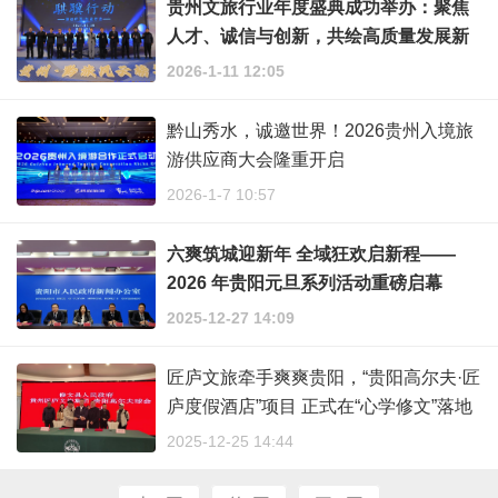
贵州文旅行业年度盛典成功举办：聚焦
人才、诚信与创新，共绘高质量发展新
蓝图
2026-1-11 12:05
黔山秀水，诚邀世界！2026贵州入境旅
游供应商大会隆重开启
2026-1-7 10:57
六爽筑城迎新年 全域狂欢启新程——
2026 年贵阳元旦系列活动重磅启幕
2025-12-27 14:09
匠庐文旅牵手爽爽贵阳，“贵阳高尔夫·匠
庐度假酒店”项目 正式在“心学修文”落地
签约
2025-12-25 14:44