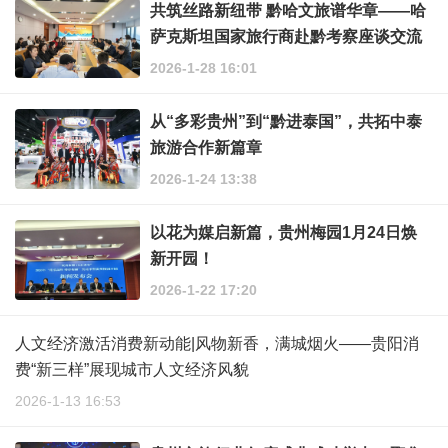
共筑丝路新纽带 黔哈文旅谱华章——哈
萨克斯坦国家旅行商赴黔考察座谈交流
会成功举办
2026-1-28 16:01
从“多彩贵州”到“黔进泰国”，共拓中泰
旅游合作新篇章
2026-1-24 13:38
以花为媒启新篇，贵州梅园1月24日焕
新开园！
2026-1-22 17:20
人文经济激活消费新动能|风物新香，满城烟火——贵阳消
费“新三样”展现城市人文经济风貌
2026-1-13 16:53