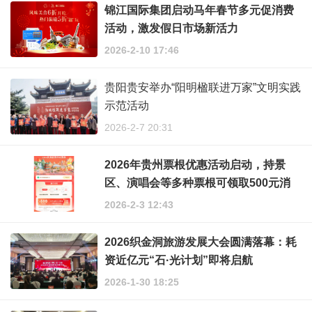
锦江国际集团启动马年春节多元促消费
活动，激发假日市场新活力
2026-2-10 17:46
贵阳贵安举办“阳明楹联进万家”文明实践
示范活动
2026-2-7 20:31
2026年贵州票根优惠活动启动，持景
区、演唱会等多种票根可领取500元消
费券！
2026-2-3 12:43
2026织金洞旅游发展大会圆满落幕：耗
资近亿元“石·光计划”即将启航
2026-1-30 18:25