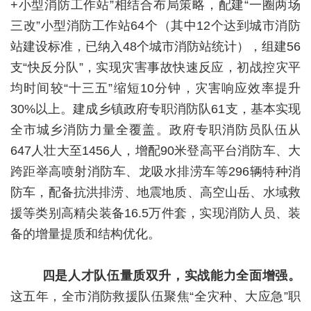
+小型消防工作站”相结合布局策略，配建“一圈两场
三改”小型消防工作站64个（其中12个达到城市消防
站建设标准，已纳入48个城市消防站统计），组建56
支“快反分队”，实现灾害事故快速反应，初战控灾平
均时间较“十三五”缩短10分钟，灾害响应效率提升
30%以上。建成乡镇政府专职消防队61支，基本实现
全市城乡消防力量全覆盖。政府专职消防员队伍从
647人壮大至1456人，增配90米登高平台消防车、大
跨距举高喷射消防车、龙吸水排涝车等296辆特种消
防车，配备抗洪排涝、地震地质、高空山岳、水域救
援等类别高精尖装备16.5万件套，实现消防人员、装
备的增量提质和结构优化。
四是人才队伍量质双升，实战能力全面增强。
这五年，全市消防救援队伍聚焦“全灾种、大应急”职