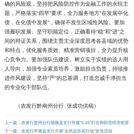
确的风险观，坚持把风险防控作为金融工作的永恒主
题，严格落实“四早”要求，全力服务地方“在发展中化
债，在化债中发展”，确保不发生区域性风险。要加
强履职发展。坚守职能定位，正确看待“稳”和“进”之
间的辩证关系，围绕主责主业深度思考各县域的优势
和特点，优化服务质效、精准营销项目，全力提升核
心竞争力。要加强队伍建设。树立实干实绩的选人用
人导向，加强专业素质培养，激励担当负责，持续推
进作风建设，坚持“严”的总基调，打造忠诚干净担当
的专业化干部队伍。
（农发行黔南州分行 张成功供稿）
上一篇：农发行贵州分行纳雍县支行开展“5.15”打击和防范经济犯罪
暨反洗钱宣传活动
下一篇：农发行平塘县支行开展“全民反诈在行动”宣传活动