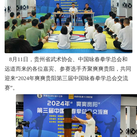
8月11日，贵州省武术协会、中国咏春拳学总会和
远道而来的各位嘉宾、
‌参赛选手齐聚
爽爽贵阳
，
‌共同
迎来
“
2024年
爽爽贵阳第三届中国咏春拳学总会交流
赛
”
。