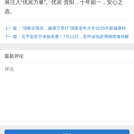
展注入“优居力量”。优居·贵阳，十年如一，安心之
选。
上一篇：“清晰全视觉，健康万里行”国家老年大学2025年眼健康科
普系列活动走进贵阳
下一篇：元宇宙登月体验来袭！7月12日，贵州省地质博物馆邀你解
锁太空奇遇
最新评论