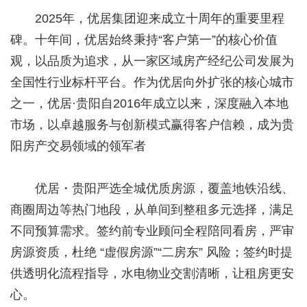
2025年，优居集团迎来成立十周年的重要里程
碑。十年间，优居始终秉持“客户第一”的核心价值
观，以品质为追求，从一家区域房产经纪公司发展为
全国性行业标杆平台。作为优居向外扩张的核心城市
之一，优居·贵阳自2016年成立以来，深度融入本地
市场，以卓越服务与创新模式赢得客户信赖，成为贵
阳房产交易领域的领军者
优居・贵阳严选全城优质房源，覆盖地铁沿线、
商圈周边等热门地段，从单间到整租多元选择，满足
不同预算需求。签约前专业顾问全程陪同看房，严审
房源资质，杜绝 “虚假房源”“二房东” 风险；签约时提
供透明化流程指导，水电物业交割清晰，让租房更安
心。